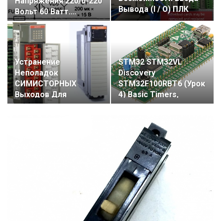
Напряжения 220/0-220
Вывода (I / O) ПЛК
Вольт 60 Ватт.…
Устранение
STM32 STM32VL
Неполадок
Discovery
СИМИСТОРНЫХ
STM32F100RBT6 (урок
Выходов Для
4) Basic Timers,
Модулей
Таймеры
Переменного Тока…