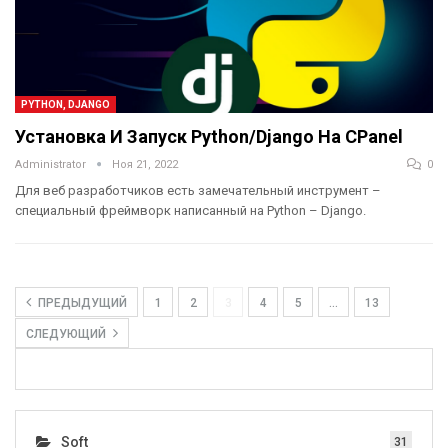
PYTHON, DJANGO
Установка И Запуск Python/Django На CPanel
Administrator
Ноя 21, 2022
0
Для веб разработчиков есть замечательный инструмент –
специальный фреймворк написанный на Python – Django.
ПРЕДЫДУЩИЙ
1
2
3
4
5
…
13
СЛЕДУЮЩИЙ
Soft
31