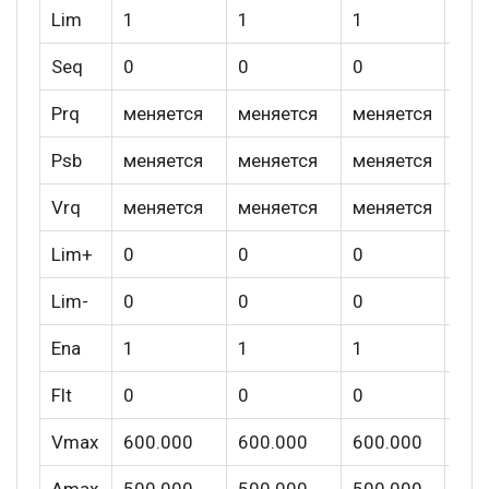
Lim
1
1
1
Out
Seq
0
0
0
Vsc
Prq
меняется
меняется
меняется
ZDi
Psb
меняется
меняется
меняется
Vrq
меняется
меняется
меняется
KIN
Lim+
0
0
0
C0
Lim-
0
0
0
C0
Ena
1
1
1
C0
Flt
0
0
0
C1
Vmax
600.000
600.000
600.000
C1