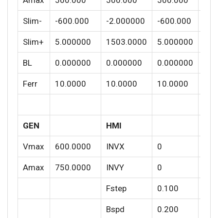
Amax
500.000
500.000
500.000
C1
Slim-
-600.000
-2.000000
-600.000
C2
Slim+
5.000000
1503.0000
5.000000
C2
BL
0.000000
0.000000
0.000000
С2
Ferr
10.0000
10.0000
10.0000
CU
T_
GEN
HMI
T_
Vmax
600.0000
INVX
0
T_
Amax
750.0000
INVY
0
T_O
Fstep
0.100
T_P
Bspd
0.200
T_